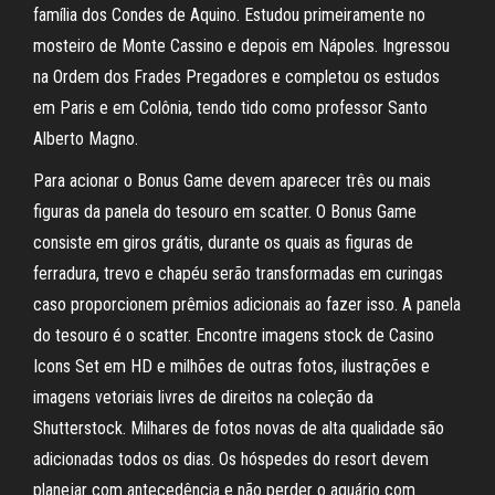
família dos Condes de Aquino. Estudou primeiramente no
mosteiro de Monte Cassino e depois em Nápoles. Ingressou
na Ordem dos Frades Pregadores e completou os estudos
em Paris e em Colônia, tendo tido como professor Santo
Alberto Magno.
Para acionar o Bonus Game devem aparecer três ou mais
figuras da panela do tesouro em scatter. O Bonus Game
consiste em giros grátis, durante os quais as figuras de
ferradura, trevo e chapéu serão transformadas em curingas
caso proporcionem prêmios adicionais ao fazer isso. A panela
do tesouro é o scatter. Encontre imagens stock de Casino
Icons Set em HD e milhões de outras fotos, ilustrações e
imagens vetoriais livres de direitos na coleção da
Shutterstock. Milhares de fotos novas de alta qualidade são
adicionadas todos os dias. Os hóspedes do resort devem
planejar com antecedência e não perder o aquário com