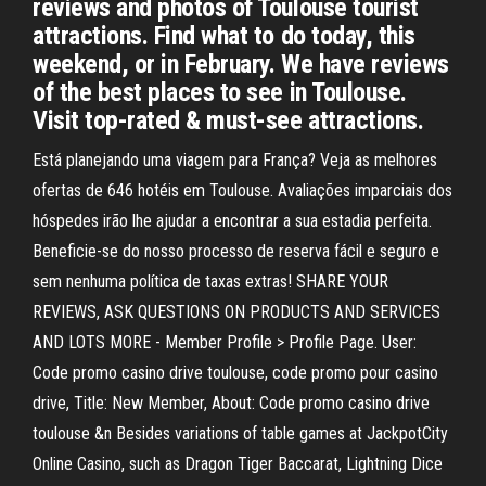
reviews and photos of Toulouse tourist
attractions. Find what to do today, this
weekend, or in February. We have reviews
of the best places to see in Toulouse.
Visit top-rated & must-see attractions.
Está planejando uma viagem para França? Veja as melhores
ofertas de 646 hotéis em Toulouse. Avaliações imparciais dos
hóspedes irão lhe ajudar a encontrar a sua estadia perfeita.
Beneficie-se do nosso processo de reserva fácil e seguro e
sem nenhuma política de taxas extras! SHARE YOUR
REVIEWS, ASK QUESTIONS ON PRODUCTS AND SERVICES
AND LOTS MORE - Member Profile > Profile Page. User:
Code promo casino drive toulouse, code promo pour casino
drive, Title: New Member, About: Code promo casino drive
toulouse &n Besides variations of table games at JackpotCity
Online Casino, such as Dragon Tiger Baccarat, Lightning Dice