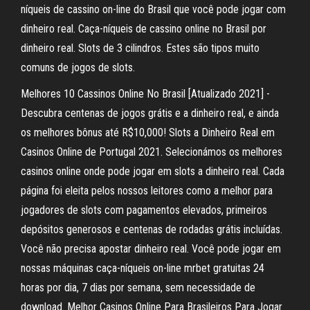
níqueis de cassino on-line do Brasil que você pode jogar com
dinheiro real. Caça-níqueis de cassino online no Brasil por
dinheiro real. Slots de 3 cilindros. Estes são tipos muito
comuns de jogos de slots.
Melhores 10 Cassinos Online No Brasil [Atualizado 2021] -
Descubra centenas de jogos grátis e a dinheiro real, e ainda
os melhores bônus até R$10,000! Slots a Dinheiro Real em
Casinos Online de Portugal 2021. Selecionámos os melhores
casinos online onde pode jogar em slots a dinheiro real. Cada
página foi eleita pelos nossos leitores como a melhor para
jogadores de slots com pagamentos elevados, primeiros
depósitos generosos e centenas de rodadas grátis incluídas.
Você não precisa apostar dinheiro real. Você pode jogar em
nossas máquinas caça-níqueis on-line mrbet gratuitas 24
horas por dia, 7 dias por semana, sem necessidade de
download. Melhor Casinos Online Para Brasileiros Para Jogar