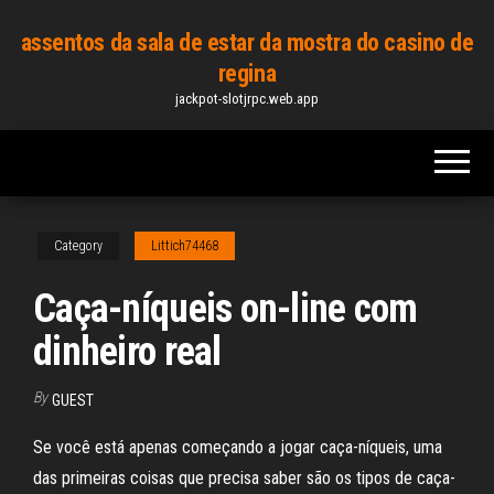
Skip
assentos da sala de estar da mostra do casino de
to
regina
the
jackpot-slotjrpc.web.app
content
Category
Littich74468
Caça-níqueis on-line com
dinheiro real
By
GUEST
Se você está apenas começando a jogar caça-níqueis, uma
das primeiras coisas que precisa saber são os tipos de caça-