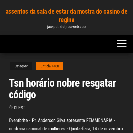
Skip
assentos da sala de estar da mostra do casino de
to
regina
the
jackpot-slotjrpc.web.app
content
Category
Littich74468
Tsn horário nobre resgatar
código
By
GUEST
Eventbrite - Pr. Anderson Silva apresenta FEMMENARIA -
confraria nacional de mulheres - Quinta-feira, 14 de novembro