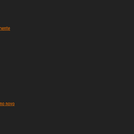
lmente
ano novo