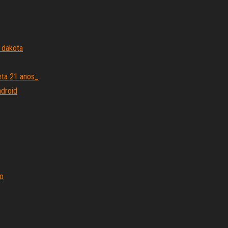
 dakota
eta 21 anos_
ndroid
no