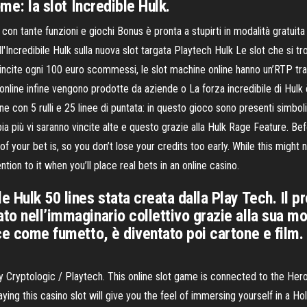
ome: la slot Incredible Hulk.
con tante funzioni e giochi Bonus è pronta a stupirti in modalità gratuita
l'Incredibile Hulk sulla nuova slot targata Playtech Hulk Le slot che si tro
incite ogni 100 euro scommessi, le slot machine online hanno un’RTP tra
online infine vengono prodotte da aziende o La forza incredibile di Hulk 
e con 5 rulli e 25 linee di puntata: in questo gioco sono presenti simbol
bia più vi saranno vincite alte e questo grazie alla Hulk Rage Feature. Be
f your bet is, so you don’t lose your credits too early. While this might 
tion to it when you’ll place real bets in an online casino.
e Hulk 50 lines stata creata dalla Play Tech. Il p
ato nell’immaginario collettivo grazie alla sua 
sce come fumetto, è diventato poi cartone e film.
by Cryptologic / Playtech. This online slot game is connected to the Hero
ing this casino slot will give you the feel of immersing yourself in a H