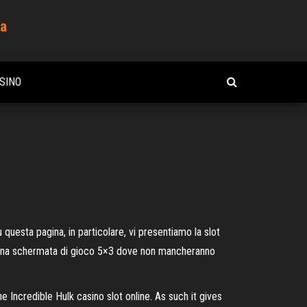
na
SINO
questa pagina, in particolare, vi presentiamo la slot
di una schermata di gioco 5×3 dove non mancheranno
he Incredible Hulk casino slot online. As such it gives