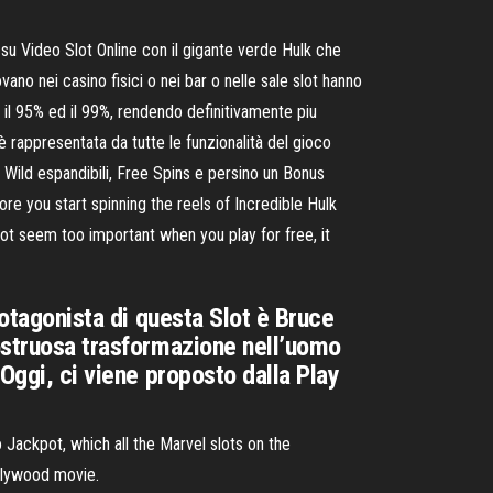
 su Video Slot Online con il gigante verde Hulk che
vano nei casino fisici o nei bar o nelle sale slot hanno
 il 95% ed il 99%, rendendo definitivamente piu
è rappresentata da tutte le funzionalità del gioco
i Wild espandibili, Free Spins e persino un Bonus
fore you start spinning the reels of Incredible Hulk
not seem too important when you play for free, it
rotagonista di questa Slot è Bruce
mostruosa trasformazione nell’uomo
 Oggi, ci viene proposto dalla Play
 Jackpot, which all the Marvel slots on the
ollywood movie.