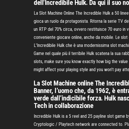
dell'Incredibile Hulk. Da qui il suo n
La Slot Machine Online The Incredible Hulk a 50 linee 
gioca un ruolo da protagonista. Ritorna la serie TV del
un RTP del 70% circa, ovvero restituisce 70 euro in v
conveniente giocare online, anche da mobile. Le slot 
L'Incredibile Hulk che è una modernissima slot machin
Game nel quale più il terribile Hulk scatena la sua rab
slots, make sure you know exactly how big the value o
might affect your playing style and you won’t pay atten
La Slot Machine online The Incredibl
Banner, l’uomo che, da 1962, è entr
verde dall’indicibile forza. Hulk na
Tech in collaborazione
Incredible Hulk is a 5 reel and 25 payline slot game 
Cryptologic / Playtech network are connected to. Play